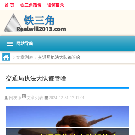
首 页
铁三角话筒
话筒目录
网站导航
>
文章列表
>
交通局执法大队都管啥
交通局执法大队都管啥
文章列表
网友:
jt
2024-12-31 17:11:01