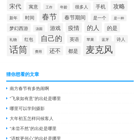
宋代
攻略
手机
寓意
很多人
工作
年龄
春节
春节期间
时间
是一个
新年
是一种
的人
疫情
游戏
的是
梦幻西游
汤圆
自己的
红包
英语
诗人
礼物
苹果
蓝牙
麦克风
话筒
还不
都是
费用
猜你想看的文章
南方春节有多热闹啊
“飞泉如有意”的出处是哪里
哪里可以学到摄影
大年初五怎样问候客人
“未尝不然”的出处是哪里
“语默更何心”的出处是哪里