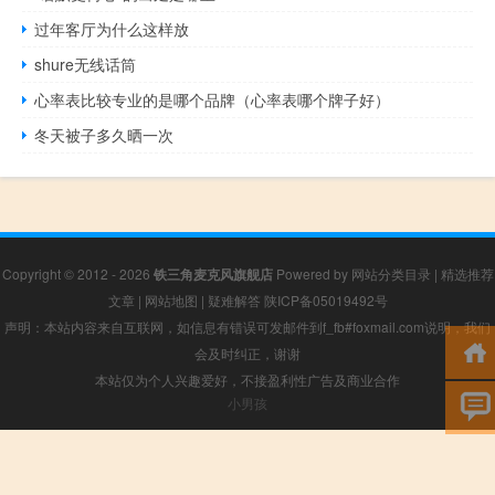
过年客厅为什么这样放
shure无线话筒
心率表比较专业的是哪个品牌（心率表哪个牌子好）
冬天被子多久晒一次
Copyright © 2012 - 2026
铁三角麦克风旗舰店
Powered by
网站分类目录
|
精选推荐
文章
|
网站地图
|
疑难解答
陕ICP备05019492号
声明：本站内容来自互联网，如信息有错误可发邮件到f_fb#foxmail.com说明，我们
会及时纠正，谢谢
本站仅为个人兴趣爱好，不接盈利性广告及商业合作
小男孩