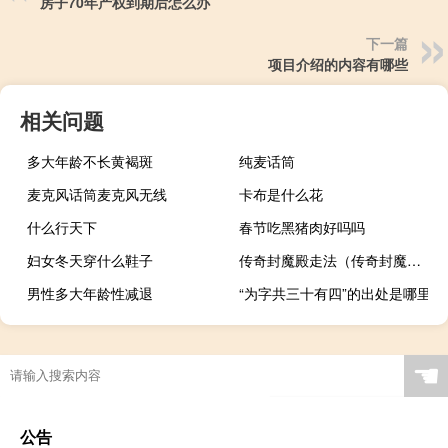
房子70年产权到期后怎么办
下一篇
项目介绍的内容有哪些
相关问题
多大年龄不长黄褐斑
纯麦话筒
麦克风话筒麦克风无线
卡布是什么花
什么行天下
春节吃黑猪肉好吗吗
妇女冬天穿什么鞋子
传奇封魔殿走法（传奇封魔殿怎么走）
男性多大年龄性减退
“为字共三十有四”的出处是哪里
☚
公告