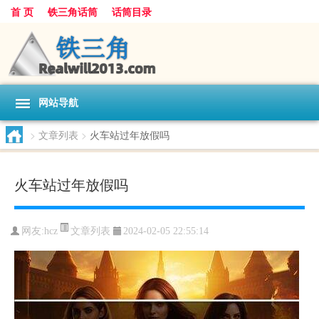
首 页
铁三角话筒
话筒目录
网站导航
>
文章列表
>
火车站过年放假吗
火车站过年放假吗
文章列表
网友:
hcz
2024-02-05 22:55:14