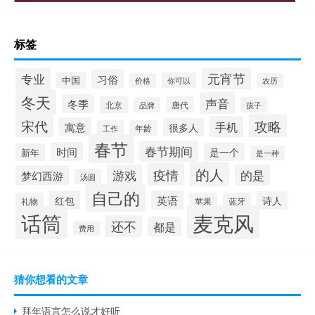
标签
元宵节
专业
习俗
中国
你可以
价格
农历
冬天
声音
冬季
北京
唐代
品牌
孩子
宋代
攻略
手机
寓意
很多人
工作
年龄
春节
春节期间
时间
是一个
新年
是一种
的人
疫情
游戏
的是
梦幻西游
汤圆
自己的
红包
英语
诗人
礼物
苹果
蓝牙
麦克风
话筒
还不
都是
费用
猜你想看的文章
拜年语言怎么说才好听