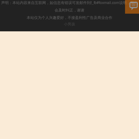
声明：本站内容来自互联网，如信息有错误可发邮件到f_fb#foxmail.com说明，我们
会及时纠正，谢谢
本站仅为个人兴趣爱好，不接盈利性广告及商业合作
小男孩