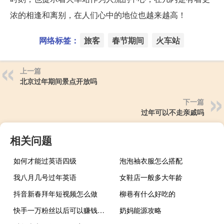
浓的相逢和离别，在人们心中的地位也越来越高！
网络标签：
旅客
春节期间
火车站
上一篇
北京过年期间景点开放吗
下一篇
过年可以不走亲戚吗
相关问题
如何才能过英语四级
泡泡袖衣服怎么搭配
我八月几号过年英语
女鞋店一般多大年龄
抖音新春拜年短视频怎么做
柳巷有什么好吃的
快手一万粉丝以后可以赚钱吗QQ免费刷说说赞网(快手一万粉丝以上能挣钱吗)
奶妈能源攻略