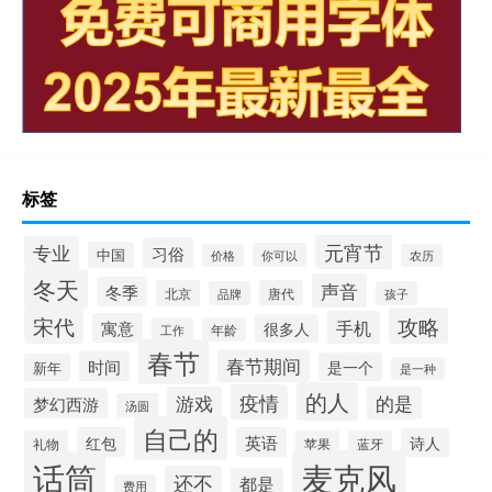
标签
元宵节
专业
习俗
中国
你可以
价格
农历
冬天
声音
冬季
北京
唐代
品牌
孩子
宋代
攻略
手机
寓意
很多人
工作
年龄
春节
春节期间
时间
是一个
新年
是一种
的人
疫情
游戏
的是
梦幻西游
汤圆
自己的
红包
英语
诗人
礼物
苹果
蓝牙
麦克风
话筒
还不
都是
费用