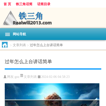
首 页
铁三角话筒
话筒目录
网站导航
>
文章列表
>
过年怎么上台讲话简单
过年怎么上台讲话简单
文章列表
网友:
gnz
2024-02-06 04:58:23