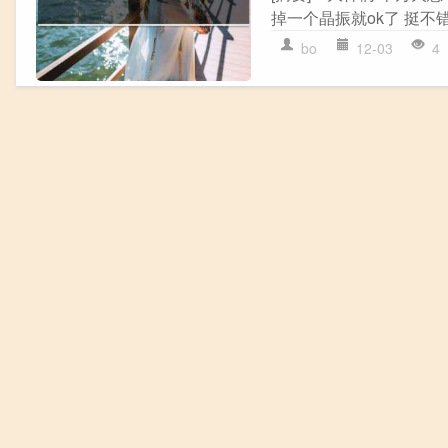
掉一个晶振就ok了 挺不错
bo
12-03
4