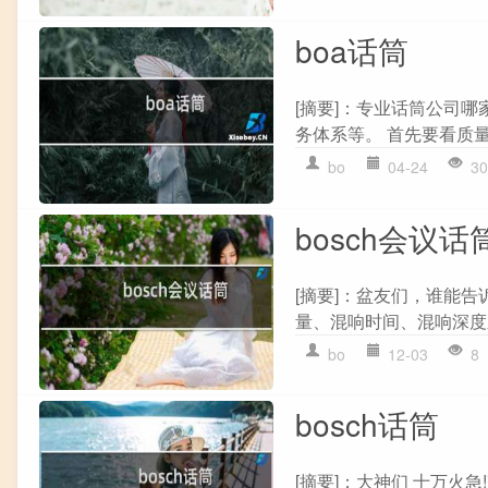
boa话筒
[摘要]：专业话筒公司哪
务体系等。 首先要看质量
bo
04-24
30
bosch会议话
[摘要]：盆友们，谁能告诉
量、混响时间、混响深度之
bo
12-03
8
bosch话筒
[摘要]：大神们 十万火急