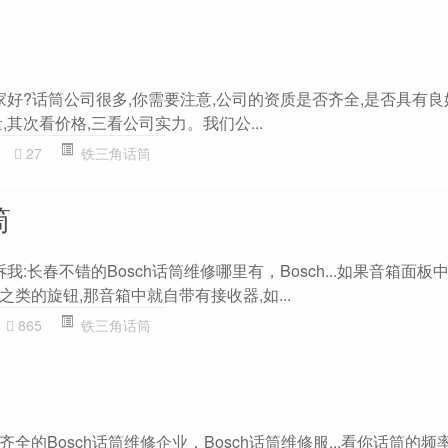
家好?话筒公司很多,你需要注意,公司的资质是否齐全,是否具有
,其次看价格,三看公司实力。我们公...
27
铁三角话筒
筒
我:长春不错的Bosch话筒维修哪里有，Bosch...如果音箱面板
类的旋钮,那音箱中就自带有接收器,如...
865
铁三角话筒
!齐全的Bosch话筒维修企业，Bosch话筒维修服...看你话筒的频