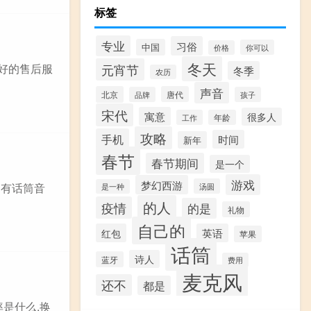
标签
专业
习俗
中国
你可以
价格
冬天
元宵节
良好的售后服
冬季
农历
声音
北京
唐代
品牌
孩子
宋代
寓意
很多人
工作
年龄
攻略
手机
时间
新年
春节
春节期间
是一个
游戏
梦幻西游
中有话筒音
汤圆
是一种
的人
疫情
的是
礼物
自己的
红包
英语
苹果
话筒
诗人
蓝牙
费用
麦克风
还不
都是
率是什么,换