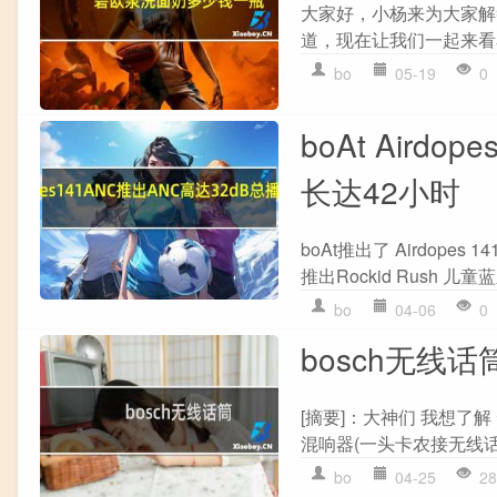
大家好，小杨来为大家解
道，现在让我们一起来看看
bo
05-19
0
boAt Aird
长达42小时
boAt推出了 Airdope
推出Rockid Rush 儿童蓝
bo
04-06
0
bosch无线话
[摘要]：大神们 我想了解
混响器(一头卡农接无线话
bo
04-25
28