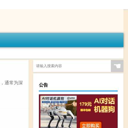
☚
色，通常为深
公告