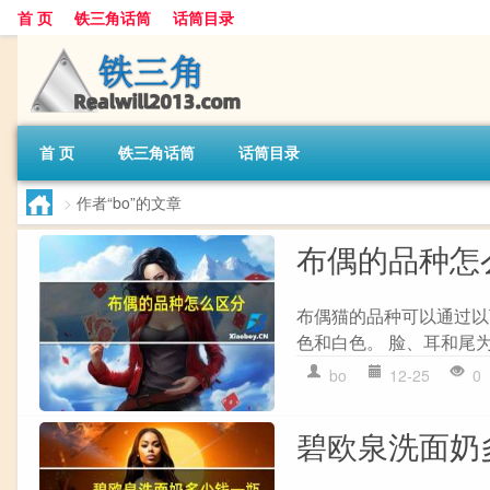
首 页
铁三角话筒
话筒目录
首 页
铁三角话筒
话筒目录
>
作者“bo”的文章
布偶的品种怎
布偶猫的品种可以通过以下
色和白色。 脸、耳和尾为深
bo
12-25
0
碧欧泉洗面奶