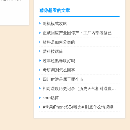
猜你想看的文章
随机模式攻略
正威回应产业园停产：工厂内部装修已在准备复产
材料是如何分类的
爱科技话筒
过年还贴春联好吗
考研调剂怎么回事
四川射洪是属于哪个市
相对湿度历史记录（历史天气相对湿度查询）
kere话筒
#苹果iPhoneSE4曝光# 到底什么情况嘞