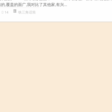
的,覆盖的面广,我对比了其他家,有兴...
14
铁三角话筒