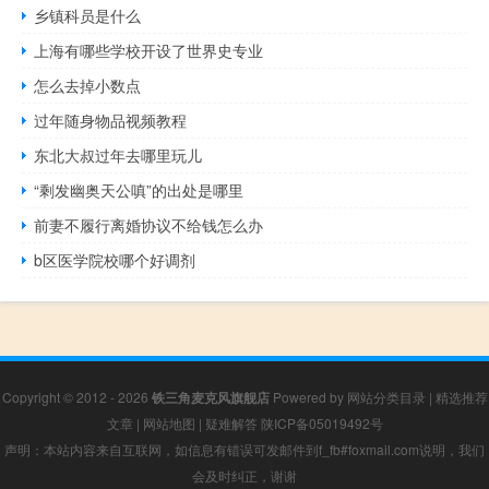
乡镇科员是什么
上海有哪些学校开设了世界史专业
怎么去掉小数点
过年随身物品视频教程
东北大叔过年去哪里玩儿
“剩发幽奥天公嗔”的出处是哪里
前妻不履行离婚协议不给钱怎么办
b区医学院校哪个好调剂
Copyright © 2012 - 2026
铁三角麦克风旗舰店
Powered by
网站分类目录
|
精选推荐
文章
|
网站地图
|
疑难解答
陕ICP备05019492号
声明：本站内容来自互联网，如信息有错误可发邮件到f_fb#foxmail.com说明，我们
会及时纠正，谢谢