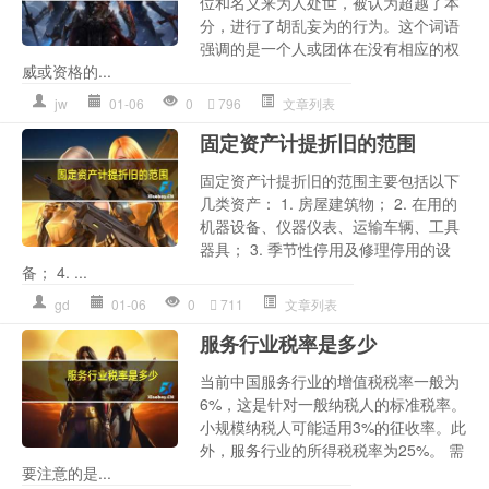
位和名义来为人处世，被认为超越了本
分，进行了胡乱妄为的行为。这个词语
强调的是一个人或团体在没有相应的权
威或资格的...
jw
01-06
0
796
文章列表
固定资产计提折旧的范围
固定资产计提折旧的范围主要包括以下
几类资产： 1. 房屋建筑物； 2. 在用的
机器设备、仪器仪表、运输车辆、工具
器具； 3. 季节性停用及修理停用的设
备； 4. ...
gd
01-06
0
711
文章列表
服务行业税率是多少
当前中国服务行业的增值税税率一般为
6%，这是针对一般纳税人的标准税率。
小规模纳税人可能适用3%的征收率。此
外，服务行业的所得税税率为25%。 需
要注意的是...