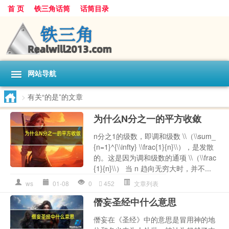
首 页
铁三角话筒
话筒目录
网站导航
>
有关“的是”的文章
为什么N分之一的平方收敛
n分之1的级数，即调和级数 \\（\\sum_
{n=1}^{\\infty} \\frac{1}{n}\\），是发散
的。这是因为调和级数的通项 \\（\\frac
{1}{n}\\） 当 n 趋向无穷大时，并不...
ws
01-08
0
452
文章列表
僭妄圣经中什么意思
僭妄在《圣经》中的意思是冒用神的地