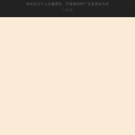
本站仅为个人兴趣爱好，不接盈利性广告及商业合作
小男孩