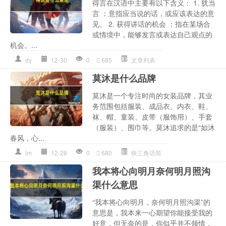
得言在汉语中主要有以下含义： 1. 犹当
言 ：意指应当说的话，或应该表达的意
见。 2. 获得讲话的机会 ：指在某场合
或情境中，能够发言或表达自己观点的
机会。...
dy
12-30
0
685
文章列表
莫沐是什么品牌
莫沐是一个专注时尚的女装品牌，其业
务范围包括服装、成品衣、内衣、鞋、
袜、帽、童装、皮带（服饰用）、手套
（服装）、围巾等。莫沐追求的是“如沐
春风，心...
lm
12-28
0
680
铁三角话筒
我本将心向明月奈何明月照沟
渠什么意思
“我本将心向明月，奈何明月照沟渠”的
意思是，我本来一心期望你能接受我的
好意，但无奈的是，你似乎并不领情，