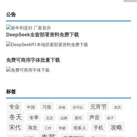
公告
DeepSeek全套部署资料免费下载
免费可商用字体批量下载
标签
元宵节
专业
习俗
中国
你可以
价格
农历
冬天
声音
冬季
北京
唐代
品牌
孩子
宋代
攻略
手机
寓意
很多人
工作
年龄
春节