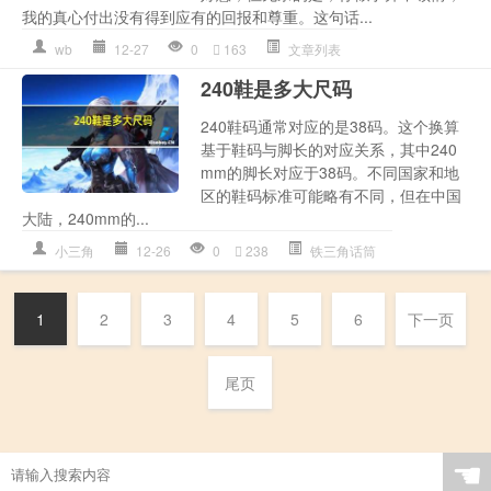
我的真心付出没有得到应有的回报和尊重。这句话...
wb
12-27
0
163
文章列表
240鞋是多大尺码
240鞋码通常对应的是38码。这个换算
基于鞋码与脚长的对应关系，其中240
mm的脚长对应于38码。不同国家和地
区的鞋码标准可能略有不同，但在中国
大陆，240mm的...
小三角
12-26
0
238
铁三角话筒
1
2
3
4
5
6
下一页
尾页
☚