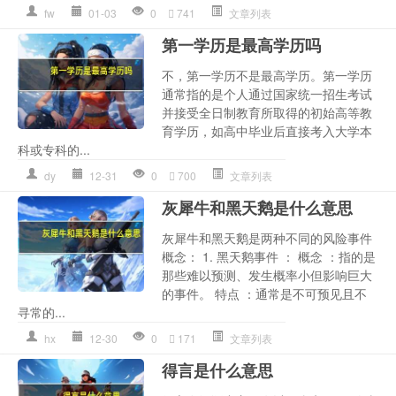
fw
01-03
0
741
文章列表
第一学历是最高学历吗
不，第一学历不是最高学历。第一学历
通常指的是个人通过国家统一招生考试
并接受全日制教育所取得的初始高等教
育学历，如高中毕业后直接考入大学本
科或专科的...
dy
12-31
0
700
文章列表
灰犀牛和黑天鹅是什么意思
灰犀牛和黑天鹅是两种不同的风险事件
概念： 1. 黑天鹅事件 ： 概念 ：指的是
那些难以预测、发生概率小但影响巨大
的事件。 特点 ：通常是不可预见且不
寻常的...
hx
12-30
0
171
文章列表
得言是什么意思