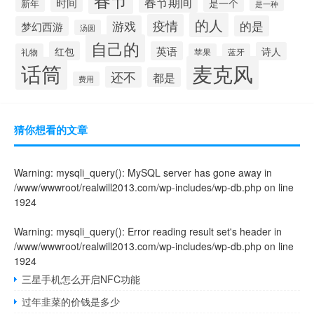
春节期间
时间
是一个
新年
是一种
的人
疫情
游戏
的是
梦幻西游
汤圆
自己的
红包
英语
诗人
礼物
苹果
蓝牙
麦克风
话筒
还不
都是
费用
猜你想看的文章
Warning
: mysqli_query(): MySQL server has gone away in
/www/wwwroot/realwill2013.com/wp-includes/wp-db.php
on line
1924
Warning
: mysqli_query(): Error reading result set's header in
/www/wwwroot/realwill2013.com/wp-includes/wp-db.php
on line
1924
三星手机怎么开启NFC功能
过年韭菜的价钱是多少