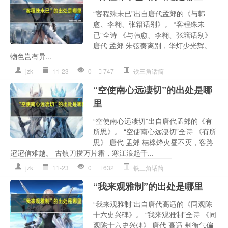
“客程殊未已”出自唐代孟郊的《与韩
愈、李翱、张籍话别》。 “客程殊未
已”全诗 《与韩愈、李翱、张籍话别》
唐代 孟郊 朱弦奏离别，华灯少光辉。
物色岂有异...
jzk
11-23
0
747
铁三角话筒
“空使南心远凄切”的出处是哪
里
“空使南心远凄切”出自唐代孟郊的《有
所思》。 “空使南心远凄切”全诗 《有所
思》 唐代 孟郊 桔槔烽火昼不灭，客路
迢迢信难越。 古镇刀攒万片霜，寒江浪起千...
jzk
11-23
0
632
铁三角话筒
“我来观雅制”的出处是哪里
“我来观雅制”出自唐代高适的《同观陈
十六史兴碑》。 “我来观雅制”全诗 《同
观陈十六史兴碑》 唐代 高适 荆衡气偏