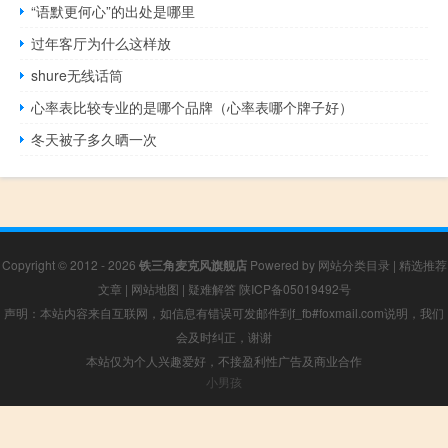
“语默更何心”的出处是哪里
过年客厅为什么这样放
shure无线话筒
心率表比较专业的是哪个品牌（心率表哪个牌子好）
冬天被子多久晒一次
Copyright © 2012 - 2026
铁三角麦克风旗舰店
Powered by
网站分类目录
|
精选推荐
文章
|
网站地图
|
疑难解答
陕ICP备05019492号
声明：本站内容来自互联网，如信息有错误可发邮件到f_fb#foxmail.com说明，我们
会及时纠正，谢谢
本站仅为个人兴趣爱好，不接盈利性广告及商业合作
小男孩