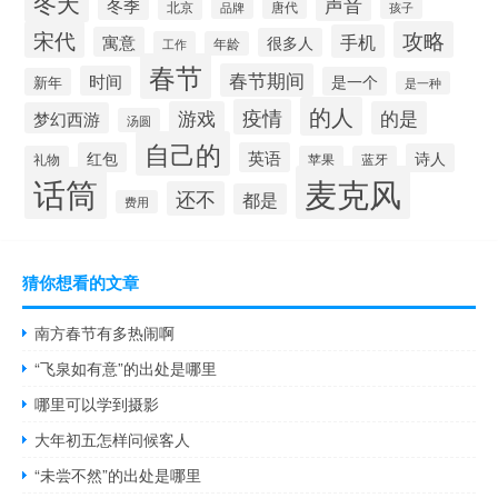
冬天
声音
冬季
北京
唐代
品牌
孩子
宋代
攻略
手机
寓意
很多人
工作
年龄
春节
春节期间
时间
是一个
新年
是一种
的人
疫情
游戏
的是
梦幻西游
汤圆
自己的
红包
英语
诗人
礼物
苹果
蓝牙
麦克风
话筒
还不
都是
费用
猜你想看的文章
南方春节有多热闹啊
“飞泉如有意”的出处是哪里
哪里可以学到摄影
大年初五怎样问候客人
“未尝不然”的出处是哪里