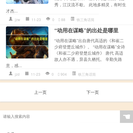
秀，江汉流不歇。 此地多精灵，有时生
才杰...
jzw
11-23
0
88
铁三角话筒
“动用在谋略”的出处是哪里
“动用在谋略”出自唐代高适的《和崔二
少府登楚丘城作》。 “动用在谋略”全诗
《和崔二少府登楚丘城作》 唐代 高适
故人亦不遇，异县久栖托。 辛勤失路
意，感...
jzd
11-23
0
904
铁三角话筒
上一页
下一页
☚