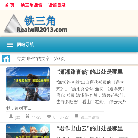
首 页
铁三角话筒
话筒目录
网站导航
>
有关“唐代”的文章
- 第3页
“潇湘路杳然”的出处是哪里
“潇湘路杳然”出自唐代郑巢的《送李
式》。 “潇湘路杳然”全诗 《送李式》
唐代 郑巢 潇湘路杳然，清兴起秋前。
去寺多随磬，看山半在船。 绿云天外
鹤，红树雨...
jzx
11-23
0
727
铁三角话筒
“君作出山云”的出处是哪里