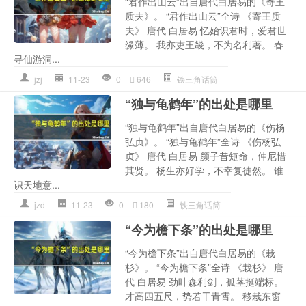
“君作出山云”出自唐代白居易的《寄王
质夫》。 “君作出山云”全诗 《寄王质
夫》 唐代 白居易 忆始识君时，爱君世
缘薄。 我亦吏王畿，不为名利著。 春
寻仙游洞...
jzj
11-23
0
646
铁三角话筒
“独与龟鹤年”的出处是哪里
“独与龟鹤年”出自唐代白居易的《伤杨
弘贞》。 “独与龟鹤年”全诗 《伤杨弘
贞》 唐代 白居易 颜子昔短命，仲尼惜
其贤。 杨生亦好学，不幸复徒然。 谁
识天地意...
jzd
11-23
0
180
铁三角话筒
“今为檐下条”的出处是哪里
“今为檐下条”出自唐代白居易的《栽
杉》。 “今为檐下条”全诗 《栽杉》 唐
代 白居易 劲叶森利剑，孤茎挺端标。
才高四五尺，势若干青霄。 移栽东窗