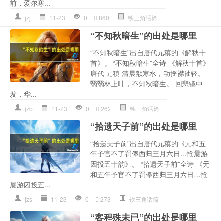
前，爱尔寒...
jzj
11-23
0
860
铁三角话筒
“不知秋暗生”的出处是哪里
“不知秋暗生”出自唐代元稹的《解秋十
首》。 “不知秋暗生”全诗 《解秋十首》
唐代 元稹 清晨颒寒水，动摇襟袖轻。
翳翳林上叶，不知秋暗生。 回悲镜中
发，华...
jzb
11-23
0
262
铁三角话筒
“拾遗天子前”的出处是哪里
“拾遗天子前”出自唐代元稹的《元和五
年予官不了罚俸西归三月六日…怆曩游
因投五十韵》。 “拾遗天子前”全诗 《元
和五年予官不了罚俸西归三月六日…怆
曩游因投五...
jzs
11-23
0
273
铁三角话筒
“客程殊未已”的出处是哪里